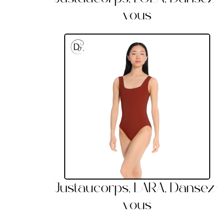
vous
Justaucorps, LARA, Dansez
vous