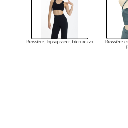
Brassière, Topsupracer, Intermezzo
Brassière e