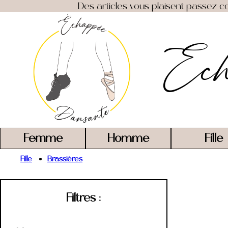
Des articles vous plaisent passez co
Ech
Femme
Homme
Fille
Fille
Brassières
Filtres :