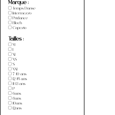
Marque :
Temps Danse
Intermezzo
Pridance
Bloch
Capezio
Tailles :
M
L
XL
XS
S
XXL
7-10 ans
12-14 ans
11-13 ans
P
6ans
8ans
10ans
12ans