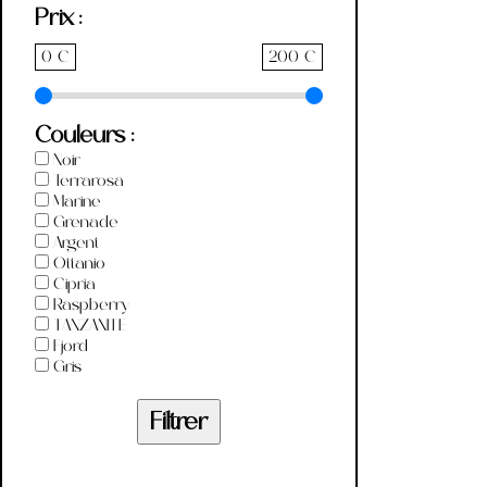
Prix :
0
€
200
€
Couleurs :
Noir
Terrarosa
Marine
Grenade
Argent
Ottanio
Cipria
Raspberry
TANZANITE
Fjord
Gris
Filtrer