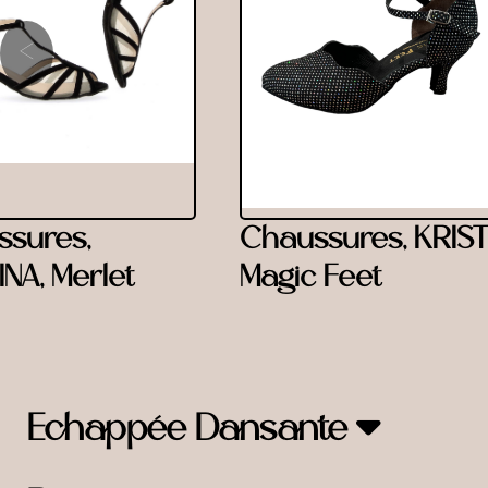
‹
sures,
Chaussures, KRIST
NA, Merlet
Magic Feet
Echappée Dansante