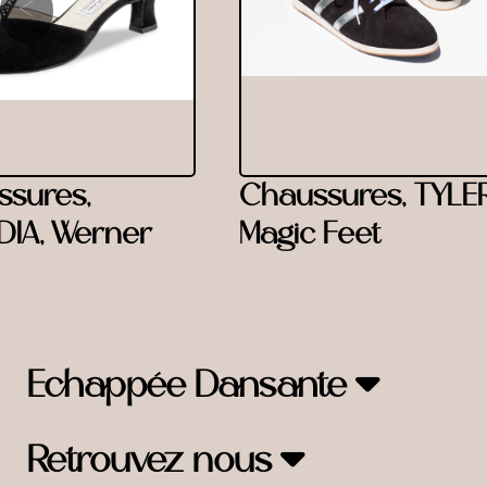
‹
sures,
Chaussures, TYLER
IA, Werner
Magic Feet
Echappée Dansante
Retrouvez nous