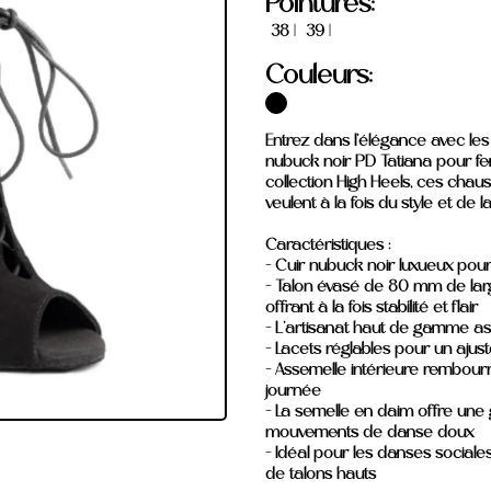
Pointures:
38 |
39 |
Couleurs:
Entrez dans l'élégance avec le
nubuck noir PD Tatiana pour fe
collection High Heels, ces cha
veulent à la fois du style et de
Caractéristiques :
- Cuir nubuck noir luxueux pour
- Talon évasé de 80 mm de large
offrant à la fois stabilité et flair
- L'artisanat haut de gamme as
- Lacets réglables pour un ajus
- Assemelle intérieure rembourré
journée
- La semelle en daim offre une 
mouvements de danse doux
- Idéal pour les danses sociale
de talons hauts