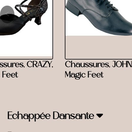
‹
sures, CRAZY,
Chaussures, JOHN
 Feet
Magic Feet
Echappée Dansante