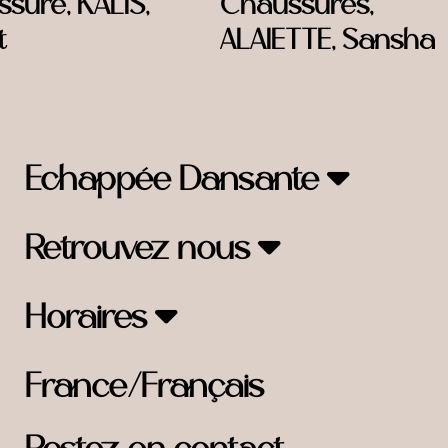
sure, KALIS,
Chaussures,
t
ALAIETTE, Sansha
Echappée Dansante
Retrouvez nous
Horaires
France/Français