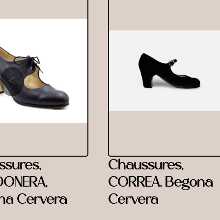
‹
sures,
Chaussures,
ONERA,
CORREA, Begona
na Cervera
Cervera